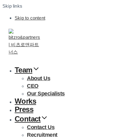
Skip links
Skip to content
Team
About Us
CEO
Our Specialists
Works
Press
Contact
Contact Us
Recruitment