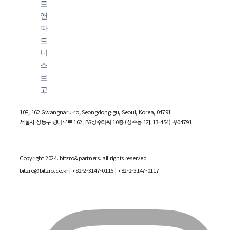
10F, 162 Gwangnaru-ro, Seongdong-gu, Seoul, Korea, 04791
서울시 성동구 광나루로 162, BS성수타워 10층 (성수동 1가 13-454) 우04791
Copyright 2024. bitzro&partners. all rights reserved.
bitzro@bitzro.co.kr
| +82-2-3147-0116 | +82-2-3147-0117